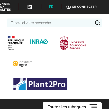
BONNER
FR
UX
SE CONNECTER
ALITÉS
Tapez
ici
votre
recherche
Toutes les rubriques