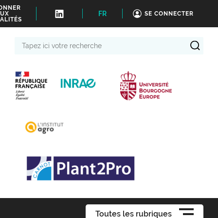
BONNER
FR
UX
SE CONNECTER
ALITÉS
Tapez
ici
votre
recherche
Toutes les rubriques