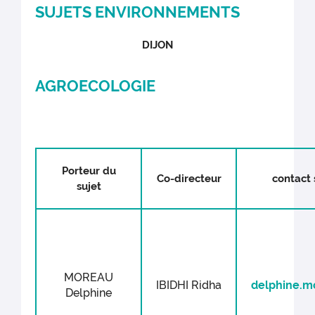
SUJETS ENVIRONNEMENTS
DIJON
AGROECOLOGIE
Porteur du
Co-directeur
contact 
sujet
MOREAU
IBIDHI Ridha
delphine.m
Delphine