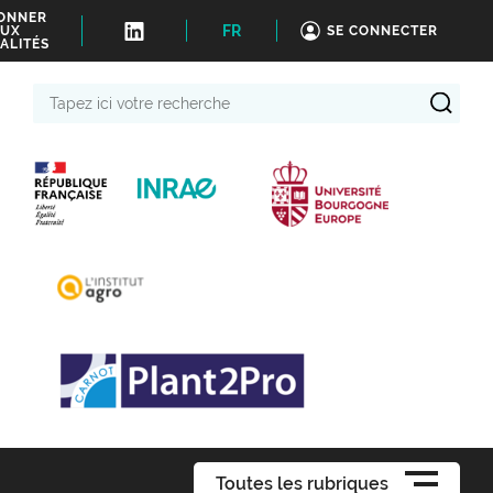
BONNER
FR
UX
SE CONNECTER
ALITÉS
Tapez
ici
votre
recherche
Toutes les rubriques