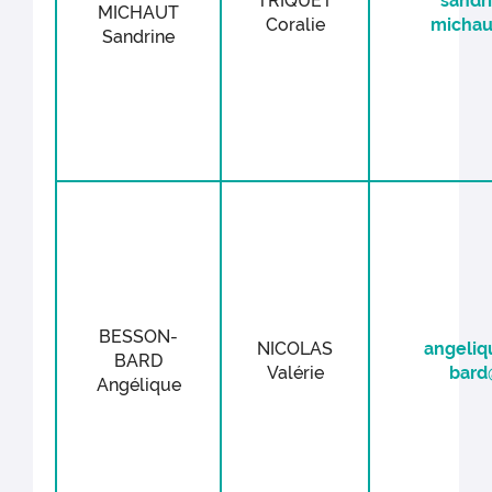
TRIQUET
sandri
MICHAUT
Coralie
michau
Sandrine
BESSON-
NICOLAS
angeliq
BARD
Valérie
bard
Angélique