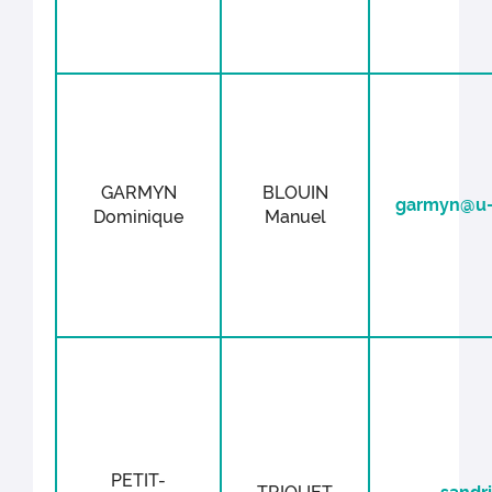
GARMYN
BLOUIN
garmyn@u-
Dominique
Manuel
PETIT-