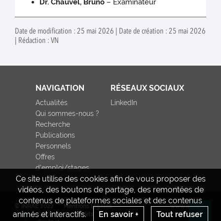
Dr. Chauvel, Bruno
– Examinateur
Date de modification : 25 mai 2026 | Date de création : 25 mai 2026
| Rédaction : VN
NAVIGATION
RÉSEAUX SOCIAUX
Actualités
LinkedIn
Qui sommes-nous ?
Recherche
Publications
Personnels
Offres
d'emploi/stages
Ce site utilise des cookies afin de vous proposer des
vidéos, des boutons de partage, des remontées de
contenus de plateformes sociales et des contenus
© INRAE 2022
Mentions légales
www.inrae.fr
animés et interactifs.
En savoir +
Tout refuser
CGU
Crédits
Re