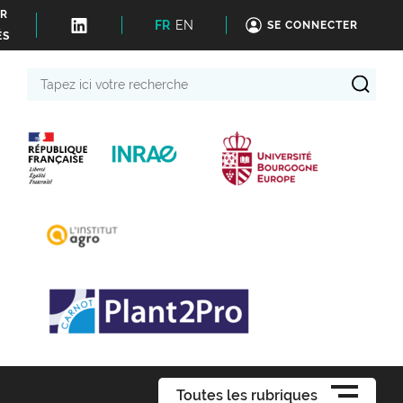
ER
FR
EN
SE CONNECTER
ÉS
Tapez
ici
votre
recherche
Toutes les rubriques