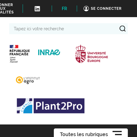
BONNER
FR
UX
SE CONNECTER
ALITÉS
Tapez
ici
votre
recherche
Toutes les rubriques