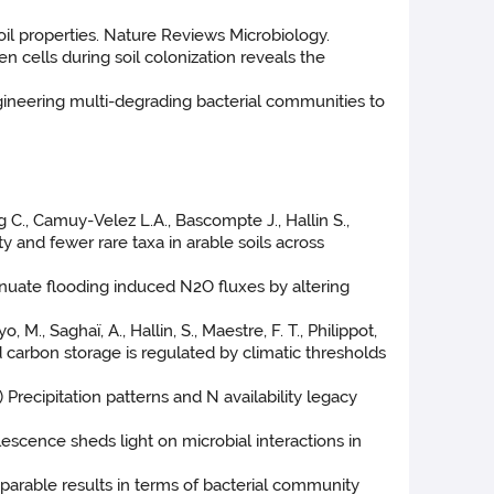
soil properties. Nature Reviews Microbiology.
en cells during soil colonization reveals the
Engineering multi-degrading bacterial communities to
g C., Camuy-Velez L.A., Bascompte J., Hallin S.,
ty and fewer rare taxa in arable soils across
tenuate flooding induced N2O fluxes by altering
 M., Saghaï, A., Hallin, S., Maestre, F. T., Philippot,
d carbon storage is regulated by climatic thresholds
3) Precipitation patterns and N availability legacy
lescence sheds light on microbial interactions in
arable results in terms of bacterial community