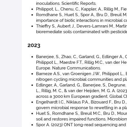
inoculations. Scientific Reports.
Philippot, L., Chenu, C., Kappler, A., Rillig M.
Romdhane S., Huet S., Spor A., Bru D., Breuil M
importance of biotic interactions in microbia
Thieffry S., Aubert J., Devers-Lamrani M., Mart
bioremediate soils contaminated with pesticide
2023
Banerjee, S., Zhao, C., Garland, G., Edlinger A.
Philippot L., Maestre F.T., Rillig M.C., van der
Europe. Nature Communications.
Barneze A.S., van Groenigen J.W., Philippot L.
nitrogen cycling microbial communities and pla
Edlinger, A., Garland, G., Banerjee, S., Degrune, F
L., Rillig, M. C., & van der Heijden, M. G. A. 
across a 3000 km European gradient. Global C
Engelhardt I.C., Niklaus P.A., Bizouard F., Bru D
govern microbial response to rewetting in a pl
Huet S., Romdhane S., Breuil M.C., Bru D., Moun
soil and restores impaired functions. Microbio
Spor A. (2023) ONT long-read sequencing and 