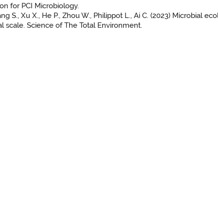
n for PCI Microbiology.
g S., Xu X., He P., Zhou W., Philippot L., Ai C. (2023) Microbial e
l scale. Science of The Total Environment.