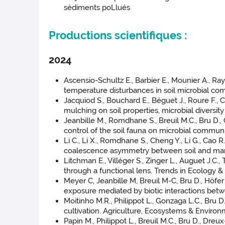
sédiments poLlués
Productions scientifiques :
2024
Ascensio-Schultz E., Barbier E., Mounier A., Ra
temperature disturbances in soil microbial com
Jacquiod S., Bouchard E., Béguet J., Roure F., C
mulching on soil properties, microbial diversity 
Jeanbille M., Romdhane S., Breuil M.C., Bru D.,
control of the soil fauna on microbial commun
Li C., Li X., Romdhane S., Cheng Y., Li G., Cao R.,
coalescence asymmetry between soil and man
Litchman E., Villéger S., Zinger L., Auguet J.C.,
through a functional lens. Trends in Ecology & 
Meyer C, Jeanbille M, Breuil M-C, Bru D., Höfer 
exposure mediated by biotic interactions betw
Moitinho M.R., Philippot L., Gonzaga L.C., Bru 
cultivation. Agriculture, Ecosystems & Environ
Papin M., Philippot L., Breuil M.C., Bru D., Dreu