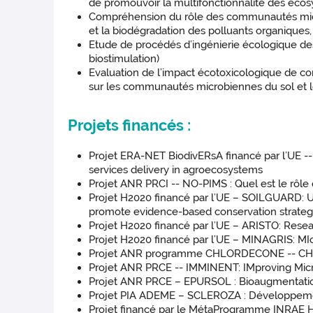
de promouvoir la multifonctionnalité des éco
Compréhension du rôle des communautés microbi
et la biodégradation des polluants organiques,
Etude de procédés d’ingénierie écologique de
biostimulation)
Evaluation de l’impact écotoxicologique de con
sur les communautés microbiennes du sol et l
Projets financés :
Projet ERA-NET BiodivERsA financé par l’UE 
services delivery in agroecosystems
Projet ANR PRCI -- NO-PIMS : Quel est le rôle 
Projet H2020 financé par l’UE – SOILGUARD: U
promote evidence-based conservation strateg
Projet H2020 financé par l’UE – ARISTO: Resea
Projet H2020 financé par l’UE – MINAGRIS: MIc
Projet ANR programme CHLORDECONE -- CHLOR2
Projet ANR PRCE -- IMMINENT: IMproving Micro
Projet ANR PRCE – EPURSOL : Bioaugmentation po
Projet PIA ADEME – SCLEROZA : Développement
Projet financé par le MétaProgramme INRAE Ho