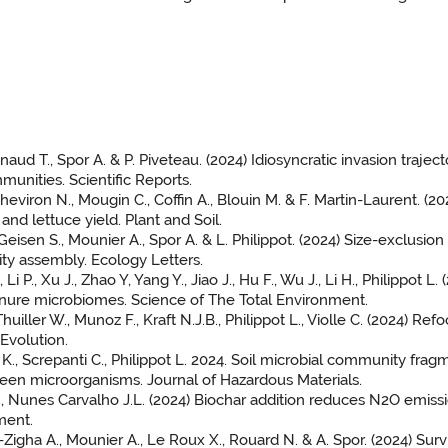
ynaud T., Spor A. & P. Piveteau. (2024) Idiosyncratic invasion traj
munities. Scientific Reports.
heviron N., Mougin C., Coffin A., Blouin M. & F. Martin-Laurent. (2
and lettuce yield. Plant and Soil.
 Geisen S., Mounier A., Spor A. & L. Philippot. (2024) Size-exclusi
ity assembly. Ecology Letters.
 Li P., Xu J., Zhao Y, Yang Y., Jiao J., Hu F., Wu J., Li H., Philippot 
ure microbiomes. Science of The Total Environment.
 Thuiller W., Munoz F., Kraft N.J.B., Philippot L., Violle C. (2024) 
Evolution.
K., Screpanti C., Philippot L. 2024. Soil microbial community fragm
een microorganisms. Journal of Hazardous Materials.
D., Nunes Carvalho J.L. (2024) Biochar addition reduces N2O emissi
ment.
x-Zigha A., Mounier A., Le Roux X., Rouard N. & A. Spor. (2024) Survi