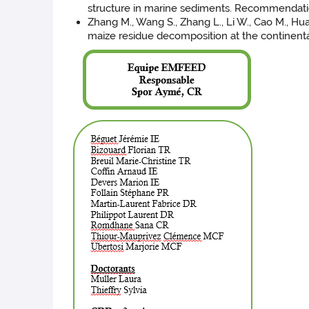
structure in marine sediments. Recommendatio
Zhang M., Wang S., Zhang L., Li W., Cao M., Huan
maize residue decomposition at the continenta