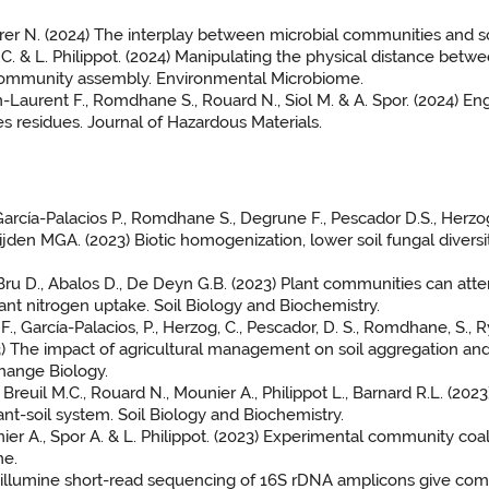
, Fierer N. (2024) The interplay between microbial communities and 
.C. & L. Philippot. (2024) Manipulating the physical distance betwe
l community assembly. Environmental Microbiome.
in-Laurent F., Romdhane S., Rouard N., Siol M. & A. Spor. (2024) 
s residues. Journal of Hazardous Materials.
, García-Palacios P., Romdhane S., Degrune F., Pescador D.S., Herzo
 Heijden MGA. (2023) Biotic homogenization, lower soil fungal diversi
, Bru D., Abalos D., De Deyn G.B. (2023) Plant communities can at
nt nitrogen uptake. Soil Biology and Biochemistry.
., García-Palacios, P., Herzog, C., Pescador, D. S., Romdhane, S., Ryo,
(2023) The impact of agricultural management on soil aggregation an
hange Biology.
., Breuil M.C., Rouard N., Mounier A., Philippot L., Barnard R.L. (202
ant-soil system. Soil Biology and Biochemistry.
ier A., Spor A. & L. Philippot. (2023) Experimental community coa
me.
illumine short-read sequencing of 16S rDNA amplicons give comp