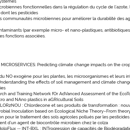
systèmes
ennes fonctionnelles dans la régulation du cycle de l’azote, le
 dont les pesticides
s communautés microbiennes pour améliorer la durabilité des ag
taminants (par exemple micro- et nano-plastiques, antibiotiques)
es fonctions associées.
-- MICROSERVICES: Predicting climate change impacts on the cr
du NO exogène pour les plantes, les microorganismes et leurs int
nderstanding the effects of soil management and climate change 
ies
rch and Training Network fOr AdVanced Assessment of the EcoToxi
ro and NAno plastics in aGRIcultural Soils
NOU : Chlordecone et ses produits de transformation : nouve
bial Inoculation based on Ecological Niche Theory–From theory
ur le traitement des sols agricoles pollués par les pesticides : 
 d’un agent de biocontrôle microbien chez le colza
loFlux -- INT-BXL : INTrogression de capacités de Biodégradati