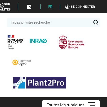
BONNER
FR
UX
SE CONNECTER
ALITÉS
Tapez
ici
votre
recherche
Toutes les rubriques