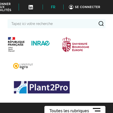
BONNER
FR
UX
SE CONNECTER
ALITÉS
Tapez
ici
votre
recherche
Toutes les rubriques