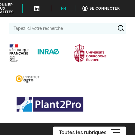
BONNER
FR
UX
SE CONNECTER
ALITÉS
Tapez
ici
votre
recherche
Toutes les rubriques