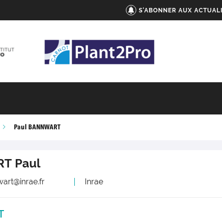
S'ABONNER AUX ACTUAL
Paul BANNWART
RT
Paul
art@inrae.fr
Inrae
T