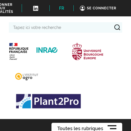
BONNER
FR
UX
SE CONNECTER
ALITÉS
Tapez
ici
votre
recherche
Toutes les rubriques