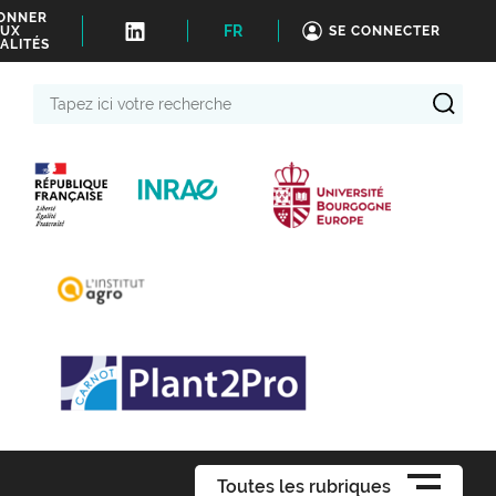
BONNER
FR
UX
SE CONNECTER
ALITÉS
Tapez
ici
votre
recherche
Toutes les rubriques