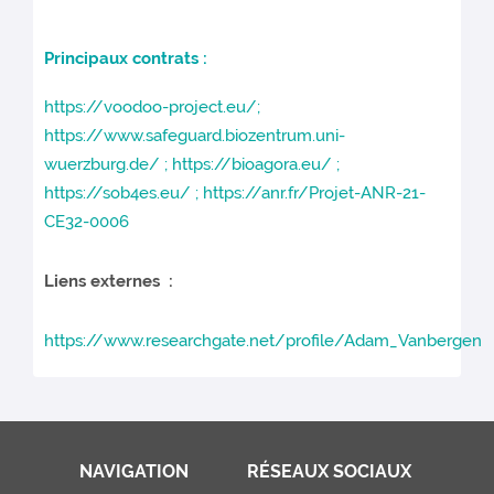
Principaux contrats :
https://voodoo-project.eu/;
https://www.safeguard.biozentrum.uni-
wuerzburg.de/ ; https://bioagora.eu/ ;
https://sob4es.eu/ ; https://anr.fr/Projet-ANR-21-
CE32-0006
Liens externes :
https://www.researchgate.net/profile/Adam_Vanberge
NAVIGATION
RÉSEAUX SOCIAUX