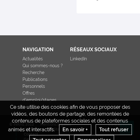
NAVIGATION
RÉSEAUX SOCIAUX
Actualités
LinkedIn
Qui sommes-nous ?
Recherche
Publications
Personnels
Offres
d'emploi/stages
Ce site utilise des cookies afin de vous proposer des
vidéos, des boutons de partage, des remontées de
contenus de plateformes sociales et des contenus
© INRAE 2022
Mentions légales
www.inrae.fr
animés et interactifs.
En savoir +
Tout refuser
CGU
Crédits
Re
Contact
Gestion des cookies