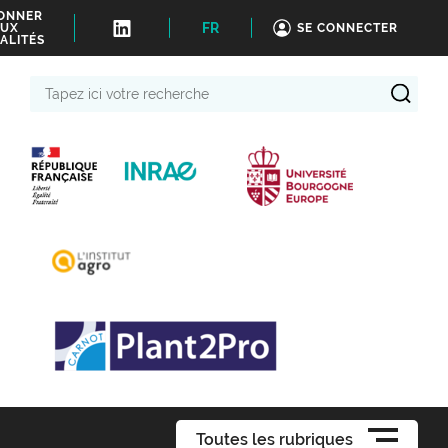
BONNER
FR
UX
SE CONNECTER
ALITÉS
Tapez
ici
votre
recherche
Toutes les rubriques