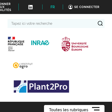
BONNER
FR
UX
SE CONNECTER
ALITÉS
Tapez
ici
votre
recherche
Toutes les rubriques