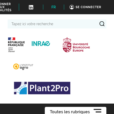
BONNER
FR
UX
SE CONNECTER
ALITÉS
Tapez
ici
votre
recherche
Toutes les rubriques