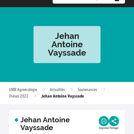
Jehan
Antoine
Vayssade
UMR Agroecologie
Actualités
Soutenances
Jehan Antoine Vayssade
Thèses 2022
Jehan Antoine
Vayssade
Imprimer
Partager